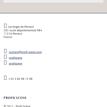
Les forges de Perreuil
292 route départementale 984
71510 Perreuil
France
contact@profil-scene.com
profilscene
profilscene
+33 3 85 98 13 98
PROFIL'SCENE
© 2021 - Profil Scène